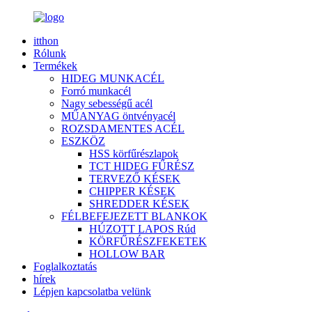
itthon
Rólunk
Termékek
HIDEG MUNKACÉL
Forró munkacél
Nagy sebességű acél
MŰANYAG öntvényacél
ROZSDAMENTES ACÉL
ESZKÖZ
HSS körfűrészlapok
TCT HIDEG FŰRÉSZ
TERVEZŐ KÉSEK
CHIPPER KÉSEK
SHREDDER KÉSEK
FÉLBEFEJEZETT BLANKOK
HÚZOTT LAPOS Rúd
KÖRFŰRÉSZFEKETEK
HOLLOW BAR
Foglalkoztatás
hírek
Lépjen kapcsolatba velünk