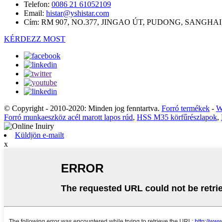
Telefon:
0086 21 61052109
Email:
histar@yshistar.com
Cím:
RM 907, NO.377, JINGAO ÚT, PUDONG, SANGHAI
KÉRDEZZ MOST
© Copyright - 2010-2020: Minden jog fenntartva.
Forró termékek
-
W
Forró munkaeszköz acél marott lapos rúd
,
HSS M35 körfűrészlapok
,
Küldjön e-mailt
x