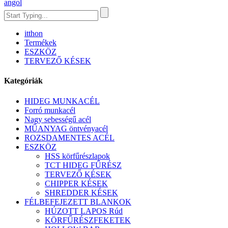
angol
itthon
Termékek
ESZKÖZ
TERVEZŐ KÉSEK
Kategóriák
HIDEG MUNKACÉL
Forró munkacél
Nagy sebességű acél
MŰANYAG öntvényacél
ROZSDAMENTES ACÉL
ESZKÖZ
HSS körfűrészlapok
TCT HIDEG FŰRÉSZ
TERVEZŐ KÉSEK
CHIPPER KÉSEK
SHREDDER KÉSEK
FÉLBEFEJEZETT BLANKOK
HÚZOTT LAPOS Rúd
KÖRFŰRÉSZFEKETEK