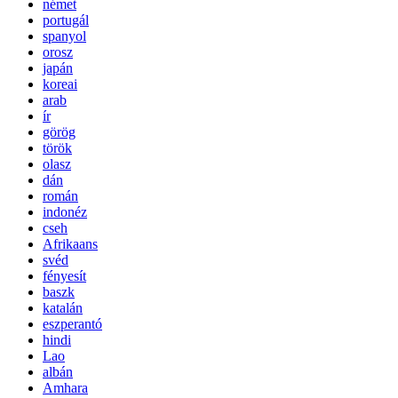
német
portugál
spanyol
orosz
japán
koreai
arab
ír
görög
török
olasz
dán
román
indonéz
cseh
Afrikaans
svéd
fényesít
baszk
katalán
eszperantó
hindi
Lao
albán
Amhara