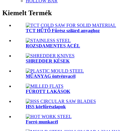
HOLLOW BAR
Kiemelt Termék
TCT HŰTŐ Fűrész szilárd anyaghoz
ROZSDAMENTES ACÉL
SHREDDER KÉSEK
MŰANYAG öntvényacél
FÚROTT LAKÁSOK
HSS körfűrészlapok
Forró munkacél