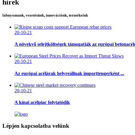
hírek
lábnyomunk, vezetésünk, innovációnk, termékeink
20-10-21
A növekvő selejtköltségek támogatják az európai betonacélo
20-10-21
Az európai acélárak helyreállnak importtengerként ...
20-10-21
A kínai acélpiac folytatódik
Lépjen kapcsolatba velünk