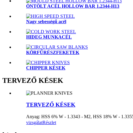
ÖNTÖLT ACÉL HOLLOW BAR 1.2344-H13
Nagy sebességű acél
HIDEG MUNKACÉL
KÖRFŰRÉSZFEKETEK
CHIPPER KÉSEK
TERVEZŐ KÉSEK
TERVEZŐ KÉSEK
Anyag: HSS 6% W - 1.3343 - M2, HSS 18% W - 1.3355 - 
vizsgálat
Részlet