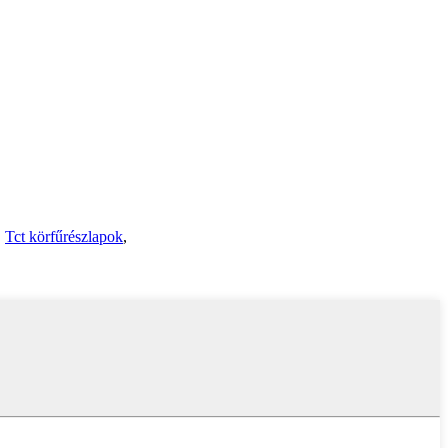
,
Tct körfűrészlapok
,