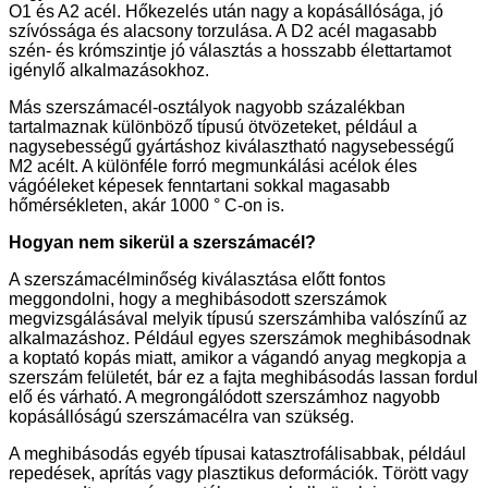
O1 és A2 acél. Hőkezelés után nagy a kopásállósága, jó
szívóssága és alacsony torzulása. A D2 acél magasabb
szén- és krómszintje jó választás a hosszabb élettartamot
igénylő alkalmazásokhoz.
Más szerszámacél-osztályok nagyobb százalékban
tartalmaznak különböző típusú ötvözeteket, például a
nagysebességű gyártáshoz kiválasztható nagysebességű
M2 acélt. A különféle forró megmunkálási acélok éles
vágóéleket képesek fenntartani sokkal magasabb
hőmérsékleten, akár 1000 ° C-on is.
Hogyan nem sikerül a szerszámacél?
A szerszámacélminőség kiválasztása előtt fontos
meggondolni, hogy a meghibásodott szerszámok
megvizsgálásával melyik típusú szerszámhiba valószínű az
alkalmazáshoz. Például egyes szerszámok meghibásodnak
a koptató kopás miatt, amikor a vágandó anyag megkopja a
szerszám felületét, bár ez a fajta meghibásodás lassan fordul
elő és várható. A megrongálódott szerszámhoz nagyobb
kopásállóságú szerszámacélra van szükség.
A meghibásodás egyéb típusai katasztrofálisabbak, például
repedések, aprítás vagy plasztikus deformációk. Törött vagy