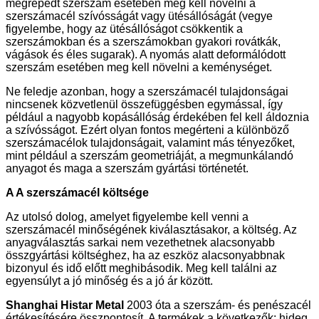
megrepedt szerszám esetében meg kell növelni a
szerszámacél szívósságát vagy ütésállóságát (vegye
figyelembe, hogy az ütésállóságot csökkentik a
szerszámokban és a szerszámokban gyakori rovátkák,
vágások és éles sugarak). A nyomás alatt deformálódott
szerszám esetében meg kell növelni a keménységet.
Ne feledje azonban, hogy a szerszámacél tulajdonságai
nincsenek közvetlenül összefüggésben egymással, így
például a nagyobb kopásállóság érdekében fel kell áldoznia
a szívósságot. Ezért olyan fontos megérteni a különböző
szerszámacélok tulajdonságait, valamint más tényezőket,
mint például a szerszám geometriáját, a megmunkálandó
anyagot és maga a szerszám gyártási történetét.
A
A szerszámacél költsége
Az utolsó dolog, amelyet figyelembe kell venni a
szerszámacél minőségének kiválasztásakor, a költség. Az
anyagválasztás sarkai nem vezethetnek alacsonyabb
összgyártási költséghez, ha az eszköz alacsonyabbnak
bizonyul és idő előtt meghibásodik. Meg kell találni az
egyensúlyt a jó minőség és a jó ár között.
Shanghai Histar Metal
2003 óta a szerszám- és penészacél
értékesítésére összpontosít. A termékek a következők: hideg