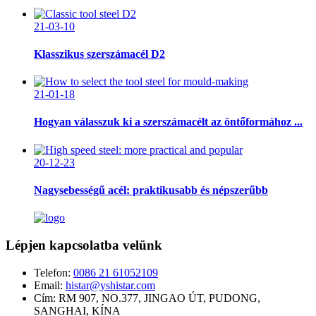
21-03-10
Klasszikus szerszámacél D2
21-01-18
Hogyan válasszuk ki a szerszámacélt az öntőformához ...
20-12-23
Nagysebességű acél: praktikusabb és népszerűbb
Lépjen kapcsolatba velünk
Telefon:
0086 21 61052109
Email:
histar@yshistar.com
Cím:
RM 907, NO.377, JINGAO ÚT, PUDONG,
SANGHAI, KÍNA