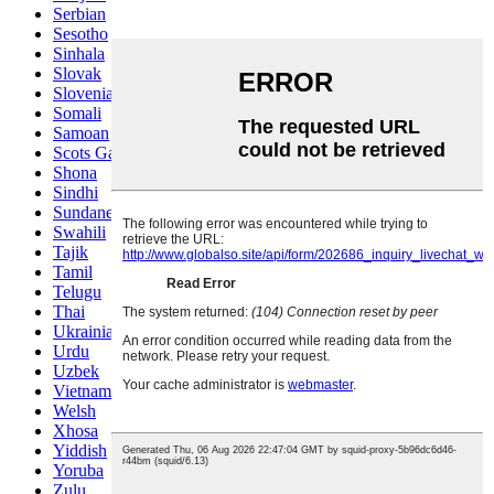
Serbian
Sesotho
Sinhala
Slovak
Slovenian
Somali
Samoan
Scots Gaelic
Shona
Sindhi
Sundanese
Swahili
Tajik
Tamil
Telugu
Thai
Ukrainian
Urdu
Uzbek
Vietnamese
Welsh
Xhosa
Yiddish
Yoruba
Zulu