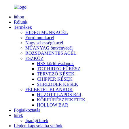
itthon
Rólunk
Termékek
HIDEG MUNKACÉL
Forró munkacél
Nagy sebességű acél
MŰANYAG öntvényacél
ROZSDAMENTES ACÉL
ESZKÖZ
HSS körfűrészlapok
TCT HIDEG FŰRÉSZ
TERVEZŐ KÉSEK
CHIPPER KÉSEK
SHREDDER KÉSEK
FÉLBETÉT BLANKOK
HÚZOTT LAPOS Rúd
KÖRFŰRÉSZFEKETEK
HOLLOW BAR
Foglalkoztatás
hírek
Iparági hírek
Lépjen kapcsolatba velünk