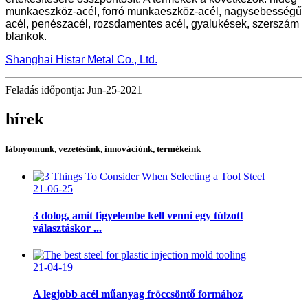
munkaeszköz-acél, forró munkaeszköz-acél, nagysebességű
acél, penészacél, rozsdamentes acél, gyalukések, szerszám
blankok.
Shanghai Histar Metal Co., Ltd.
Feladás időpontja: Jun-25-2021
hírek
lábnyomunk, vezetésünk, innovációnk, termékeink
21-06-25
3 dolog, amit figyelembe kell venni egy túlzott
választáskor ...
21-04-19
A legjobb acél műanyag fröccsöntő formához