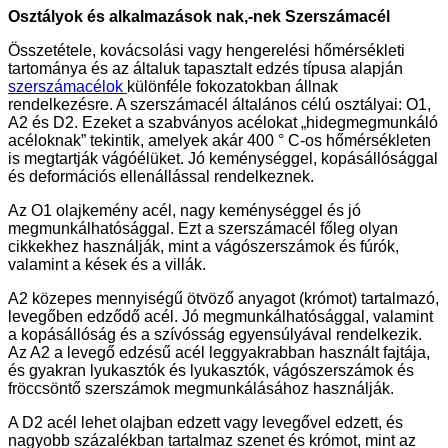
Osztályok és alkalmazások
nak,-nek
Szerszámacél
Összetétele, kovácsolási vagy hengerelési hőmérsékleti
tartománya és az általuk tapasztalt edzés típusa alapján
szerszámacélok
különféle fokozatokban állnak
rendelkezésre. A szerszámacél általános célú osztályai: O1,
A2 és D2. Ezeket a szabványos acélokat „hidegmegmunkáló
acéloknak” tekintik, amelyek akár 400 ° C-os hőmérsékleten
is megtartják vágóélüket. Jó keménységgel, kopásállósággal
és deformációs ellenállással rendelkeznek.
Az O1 olajkemény acél, nagy keménységgel és jó
megmunkálhatósággal. Ezt a szerszámacél főleg olyan
cikkekhez használják, mint a vágószerszámok és fúrók,
valamint a kések és a villák.
A2 közepes mennyiségű ötvöző anyagot (krómot) tartalmazó,
levegőben edződő acél. Jó megmunkálhatósággal, valamint
a kopásállóság és a szívósság egyensúlyával rendelkezik.
Az A2 a levegő edzésű acél leggyakrabban használt fajtája,
és gyakran lyukasztók és lyukasztók, vágószerszámok és
fröccsöntő szerszámok megmunkálásához használják.
A D2 acél lehet olajban edzett vagy levegővel edzett, és
nagyobb százalékban tartalmaz szenet és krómot, mint az